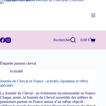
Passer
au
contenu
Rechercher
0,00
€
Panier
d’achat
Étiquette
passion cheval
Actualité
Journée du Cheval en France : activités, équitation et offres
spéciales
La Journée du Cheval : un événement incontournable en France
Chaque année, la Journée du Cheval rassemble des milliers de
passionnés partout en France autour d’un même objectif :
célébrer le monde équestre et faire découvrir l’univers du cheval