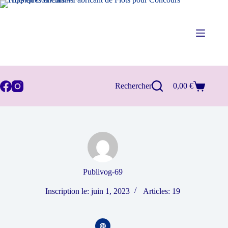
Passer
au
contenu
Rechercher
0,00
€
Panier
d’achat
Publivog-69
Inscription le: juin 1, 2023
Articles: 19