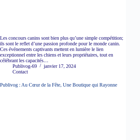
Les concours canins sont bien plus qu’une simple compétition;
ils sont le reflet d’une passion profonde pour le monde canin.
Ces événements captivants mettent en lumière le lien
exceptionnel entre les chiens et leurs propriétaires, tout en
célébrant les capacités…
Publivog-69
janvier 17, 2024
Contact
Publivog : Au Cœur de la Fête, Une Boutique qui Rayonne