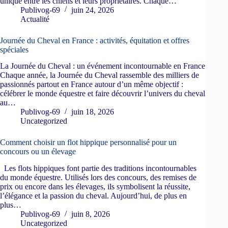
unique entre les chiens et leurs propriétaires. Chaque…
Publivog-69
juin 24, 2026
Actualité
Journée du Cheval en France : activités, équitation et offres
spéciales
La Journée du Cheval : un événement incontournable en France
Chaque année, la Journée du Cheval rassemble des milliers de
passionnés partout en France autour d’un même objectif :
célébrer le monde équestre et faire découvrir l’univers du cheval
au…
Publivog-69
juin 18, 2026
Uncategorized
Comment choisir un flot hippique personnalisé pour un
concours ou un élevage
Les flots hippiques font partie des traditions incontournables
du monde équestre. Utilisés lors des concours, des remises de
prix ou encore dans les élevages, ils symbolisent la réussite,
l’élégance et la passion du cheval. Aujourd’hui, de plus en
plus…
Publivog-69
juin 8, 2026
Uncategorized