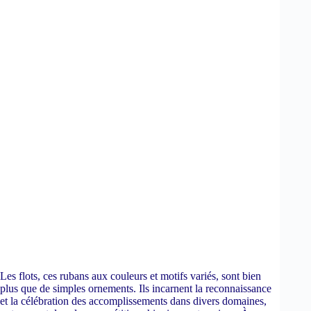
Les flots, ces rubans aux couleurs et motifs variés, sont bien
plus que de simples ornements. Ils incarnent la reconnaissance
et la célébration des accomplissements dans divers domaines,