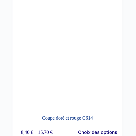
Coupe doré et rouge C614
Ce
Choix des options
8,40
€
–
15,70
€
produit
Plage