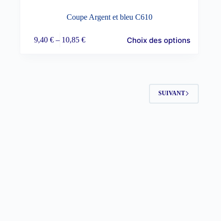
Coupe Argent et bleu C610
Ce
Choix des options
9,40
€
–
10,85
€
produit
Plage
a
de
plusieurs
prix :
variations.
9,40 €
Les
à
options
10,85 €
SUIVANT
peuvent
être
choisies
sur
la
page
du
produit