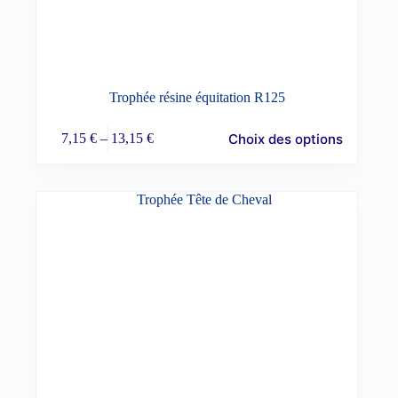
Trophée résine équitation R125
Ce
Choix des options
7,15
€
–
13,15
€
produit
Plage
a
de
plusieurs
prix :
variations.
7,15 €
Les
à
options
13,15 €
peuvent
être
choisies
sur
la
page
du
produit