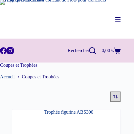
Passer
au
contenu
Rechercher
0,00
€
Panier
d’achat
Coupes et Trophées
Accueil
Coupes et Trophées