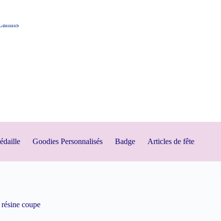
daille
Goodies Personnalisés
Badge
Articles de fête
 résine coupe