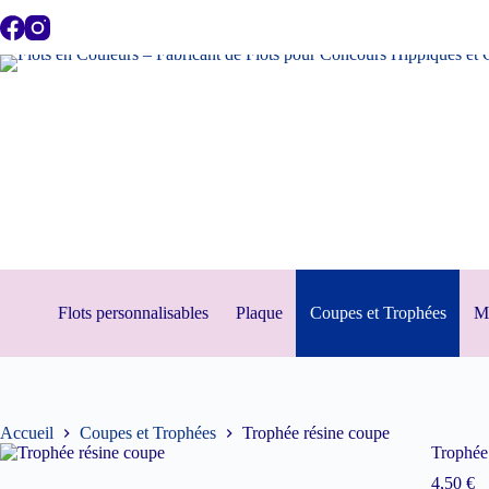
Passer
au
contenu
Flots personnalisables
Plaque
Coupes et Trophées
Mé
Accueil
Coupes et Trophées
Trophée résine coupe
Trophée
4,50
€