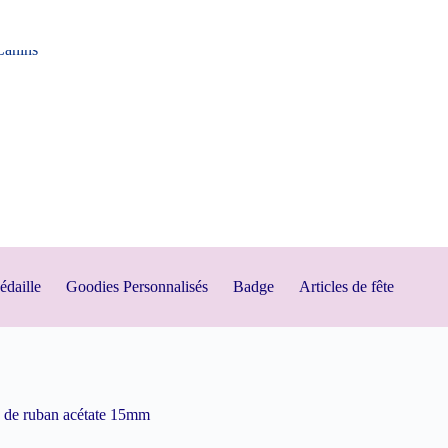
daille
Goodies Personnalisés
Badge
Articles de fête
 de ruban acétate 15mm