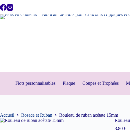
Passer
au
contenu
Flots personnalisables
Plaque
Coupes et Trophées
Mé
Accueil
Rosace et Ruban
Rouleau de ruban acétate 15mm
Rouleau
3,80
€