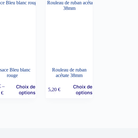
sace Bleu blanc
Rouleau de ruban
rouge
acétate 38mm
€
–
Choix des
Choix des
5,20
€
lage
options
options
6
€
e
s
rix :
ns.
,56 €
,56 €