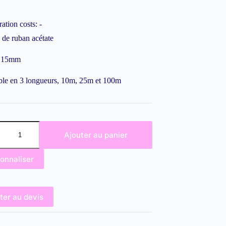
ation costs:
-
de ruban acétate
r 15mm
ble en 3 longueurs, 10m, 25m et 100m
Ajouter au panier
onnaliser
re
ter au devis
ator