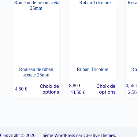
Rouleau de ruban
Ruban Tricolore
Ro
acétate 25mm
Ce
Ce
8,80
€
–
0,56
Choix des
Choix des
4,50
€
produit
produit
Plage
P
options
options
44,50
€
2,5
a
a
de
d
plusieurs
plusieur
prix :
p
variations.
variatio
8,80 €
0
Les
Les
à
à
options
options
44,50 €
2
peuvent
peuvent
être
être
choisies
choisies
Copyright © 2026 - Thème WordPress par
CreativeThemes
.