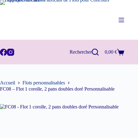
Passer
au
contenu
Rechercher
0,00
€
Panier
d’achat
Accueil
Flots personnalisables
FC08 – Flot 1 corolle, 2 pans doubles doré Personnalisable