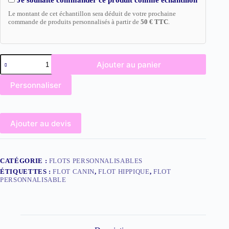
Le montant de cet échantillon sera déduit de votre prochaine
commande de produits personnalisés à partir de
50 € TTC
.
quantité
Ajouter au panier
de
FC08
Press
-
Personnaliser
the
Flot
Configure
1
button
corolle,
to
2
Ajouter au devis
enter
pans
the
doubles
product
doré
configurator
Personnalisable
(next
CATÉGORIE :
FLOTS PERSONNALISABLES
element)
ÉTIQUETTES :
FLOT CANIN
,
FLOT HIPPIQUE
,
FLOT
PERSONNALISABLE