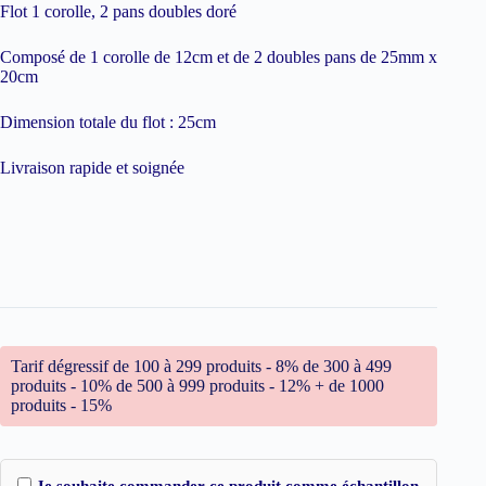
Flot 1 corolle, 2 pans doubles doré
Composé de 1 corolle de 12cm et de 2 doubles pans de 25mm x
20cm
Dimension totale du flot : 25cm
Livraison rapide et soignée
Tarif dégressif de 100 à 299 produits - 8% de 300 à 499
produits - 10% de 500 à 999 produits - 12% + de 1000
produits - 15%
Je souhaite commander ce produit comme échantillon