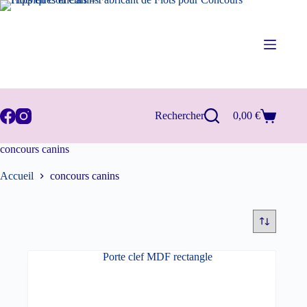
Passer
au
contenu
Rechercher
0,00
€
Panier
d’achat
concours canins
Accueil
concours canins